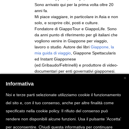
Sono arrivato qui per la prima volta oltre 20
anni fa.
Mi piace viaggiare, in particolare in Asia e non
solo, e scoprire cibi, posti e culture.
Fondatore di GiappoTour e GiappoLife. Sono
da anni punto di riferimento per gli italiani che
vogliono venire in Giappone per viaggio,
lavoro o studio. Autore dei libri
Giappone, la
mia guida di viaggio
, Giappone Spettacularis
ed Instant Giapponese
(ed.Gribaudo/Feltrinelli) e produttore di video-
documentari per enti governativi giapponesi.
Seguito da più di 2 milioni di persone sui vari
Informativa
social (Pagina Facebook, TikTok, Instagram,
Youtube).
Noi e terze parti selezionate utilizziamo cookie il funzionamento
del sito e, con il tuo consenso, anche per altre finalità come
specificato nella cookie policy. Il rifiuto del consenso può
rendere non disponibili alcune funzioni. Usa il pulsante 'Accetta'
per acconsentire. Chiudi questa informativa per continuare