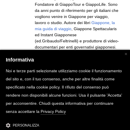
Fondatore di GiappoTour e GiappoLife. Sono
da anni punto di riferimento per gli italiani che
vogliono venire in Giappone per viaggio,
lavoro o studio. Autore dei libri
Giappone, la
mia guida di viaggio
, Giappone Spettacularis
ed Instant Giapponese
(ed.Gribaudo/Feltrinelli) e produttore di video-
documentari per enti governativi giapponesi.
Seguito da più di 2 milioni di persone sui vari
social (Pagina Facebook, TikTok, Instagram,
Informativa
Youtube).
Noi e terze parti selezionate utilizziamo cookie il funzionamento
del sito e, con il tuo consenso, anche per altre finalità come
specificato nella cookie policy. Il rifiuto del consenso può
rendere non disponibili alcune funzioni. Usa il pulsante 'Accetta'
per acconsentire. Chiudi questa informativa per continuare
senza accettare la
Privacy Policy
PERSONALIZZA