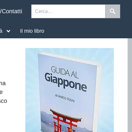
/Contatti
tà
Il mio libro
ma
e
sco