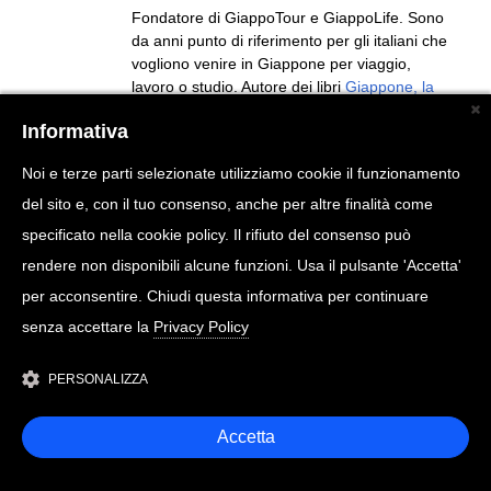
Fondatore di GiappoTour e GiappoLife. Sono
da anni punto di riferimento per gli italiani che
vogliono venire in Giappone per viaggio,
lavoro o studio. Autore dei libri
Giappone, la
mia guida di viaggio
, Giappone Spettacularis
Informativa
ed Instant Giapponese
(ed.Gribaudo/Feltrinelli) e produttore di video-
Noi e terze parti selezionate utilizziamo cookie il funzionamento
documentari per enti governativi giapponesi.
Seguito da più di 2 milioni di persone sui vari
del sito e, con il tuo consenso, anche per altre finalità come
social (Pagina Facebook, TikTok, Instagram,
specificato nella cookie policy. Il rifiuto del consenso può
Youtube).
rendere non disponibili alcune funzioni. Usa il pulsante 'Accetta'
per acconsentire. Chiudi questa informativa per continuare
senza accettare la
Privacy Policy
PERSONALIZZA
Accetta