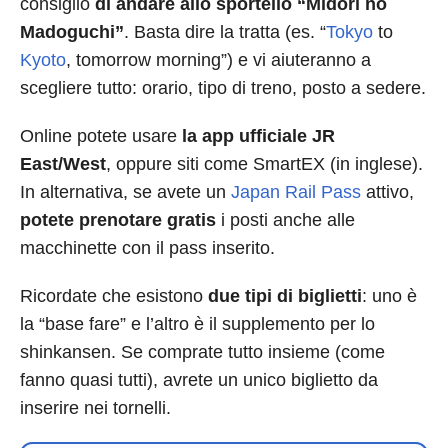
consiglio
di andare allo sportello “Midori no
Madoguchi”
. Basta dire la tratta (es. “
Tokyo
to
Kyoto
, tomorrow morning”) e vi aiuteranno a
scegliere tutto: orario, tipo di treno, posto a sedere.
Online potete usare
la app ufficiale JR
East/West
, oppure siti come SmartEX (in inglese).
In alternativa, se avete un
Japan Rail Pass
attivo,
potete prenotare gratis
i posti anche alle
macchinette con il pass inserito.
Ricordate che esistono
due tipi di biglietti
: uno è
la “base fare” e l’altro è il supplemento per lo
shinkansen. Se comprate tutto insieme (come
fanno quasi tutti), avrete un unico biglietto da
inserire nei tornelli.