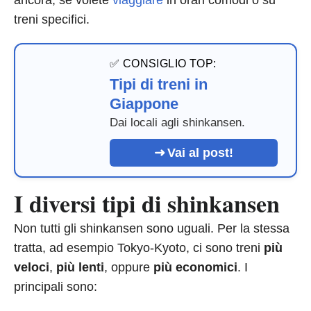
ancora, se volete
viaggiare
in orari comodi o su
treni specifici.
✅ CONSIGLIO TOP:
Tipi di treni in
Giappone
Dai locali agli shinkansen.
Vai al post!
I diversi tipi di shinkansen
Non tutti gli shinkansen sono uguali. Per la stessa
tratta, ad esempio Tokyo-Kyoto, ci sono treni
più
veloci
,
più lenti
, oppure
più economici
. I
principali sono: