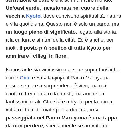
sensazione di essere entrati in un altro mondo.
Un’oasi verde, incastonata nel cuore della
vecchia
Kyoto
, dove convivono spiritualità, natura
e vita quotidiana. Questo non è solo un parco, ma
un luogo pieno di significato
, legato alla storia,
alla cultura e ai ritmi della città. Ed è anche, per
molti,
il posto più poetico di tutta Kyoto per
ammirare i ciliegi in fiore
.
Nonostante sia vicinissimo a zone super turistiche
come
Gion
e Yasaka-jinja, il Parco Maruyama
riesce sempre a sorprendere: è vivo, ma mai
caotico; frequentato da turisti, ma anche da
tantissimi locali. Che siate a Kyoto per la prima
volta o che ci torniate per la decima,
una
passeggiata nel Parco Maruyama è una tappa
da non perdere
, specialmente se arrivate nei