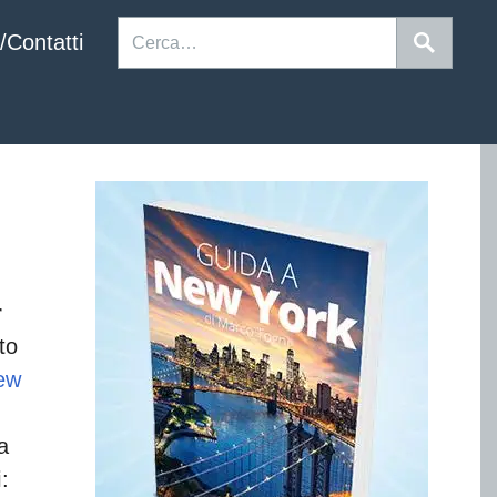
/Contatti
r
to
ew
a
i
: