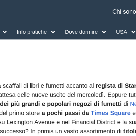
Chi sono
Info pratiche
Dove dormire
USA
scaffali di libri e fumetti accanto al
regista di Sta
attesa delle nuove uscite del mercoledì. Eppure tut
dei più grandi e popolari negozi di fumetti
di
N
 del primo store
a pochi passi da
Times Square
e
u Lexington Avenue e nel Financial District e la su
l successo? In primis un vasto assortimento di
titol