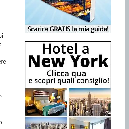
o
pi
o
ere
o
o