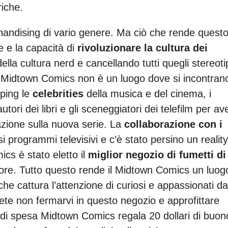
riche.
chandising di vario genere. Ma ciò che rende quest
e e la capacità di
rivoluzionare la cultura dei
 della cultura nerd e cancellando tutti quegli stereoti
 Il Midtown Comics non è un luogo dove si incontran
pping le
celebrities
della musica e del cinema, i
li autori dei libri e gli sceneggiatori dei telefilm per av
azione sulla nuova serie. La
collaborazione con i
i programmi televisivi e c’è stato persino un reality
cs è stato eletto il
miglior negozio di fumetti di
tore. Tutto questo rende il Midtown Comics un luog
che cattura l’attenzione di curiosi e appassionati da
tete non fermarvi in questo negozio e approfittare
i di spesa Midtown Comics regala 20 dollari di buon