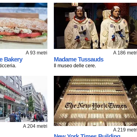
A 93 metri
A 186 metr
e Bakery
Madame Tussauds
ticceria.
Il museo delle cere.
A 204 metri
A 219 metr
New York Times Building