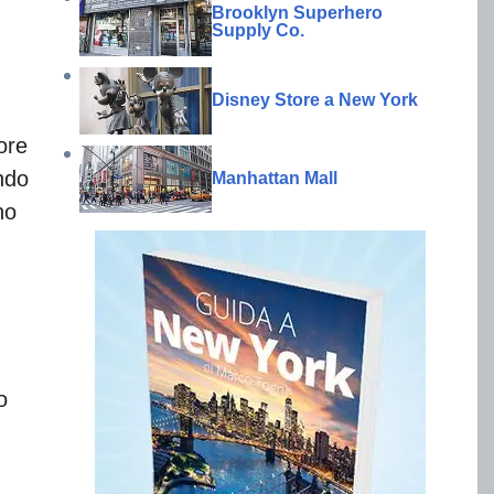
Brooklyn Superhero
Supply Co.
Disney Store a New York
ore
ndo
Manhattan Mall
no
o