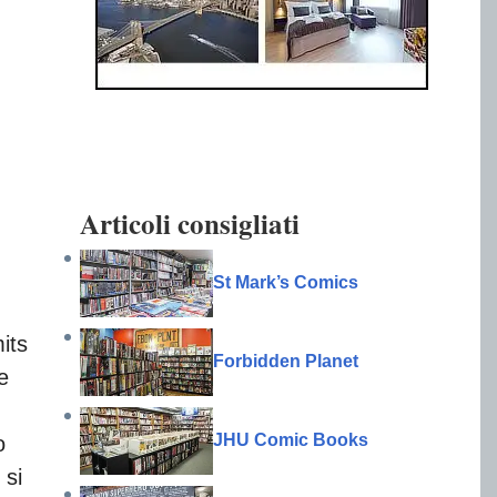
Articoli consigliati
St Mark’s Comics
its
Forbidden Planet
e
JHU Comic Books
o
 si