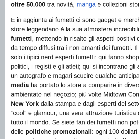
oltre 50.000
tra novità,
manga
e collezioni sto
E in aggiunta ai fumetti ci sono gadget e mer
store leggendario è la sua atmosfera incredibil
fumetti
, mettendo in risalto gli aspetti positivi
da tempo diffusi tra i non amanti dei fumetti.
solo i tipici nerd esperti fumetti: qui fanno sho
politici, i registi e gli atleti; qui si incontrano g
un autografo e magari scucire qualche anticip
media
ha portato lo store a comparire in divers
ambientato nel negozio; più volte Midtown Comi
New York
dalla stampa e dagli esperti del set
“cool” e glamour, una vera attrazione turistica 
tutto il mondo. Se siete fan dei fumetti non po
delle
politiche
promozionali
: ogni 100 dollar