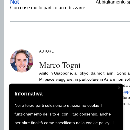
Not
Abbigliamento sp
Con cose molto particolari e bizzarre.
AUTORE
Marco Togni
Abito in Giappone, a Tokyo, da molti anni. Sono arr
Mi piace viaggiare, in particolare in Asia e non solo
Fondatore di GiappoTour e GiappoLife. Sono da ann
per viaggio, lavoro o studio. Autore dei libri
Giappo
Informativa
Giapponese (ed.Gribaudo/Feltrinelli) e produttore
Seguito da più di 2 milioni di persone sui vari so
Noi e terze parti selezionate utilizziamo cookie il
funzionamento del sito e, con il tuo consenso, anche
per altre finalità come specificato nella cookie policy. Il