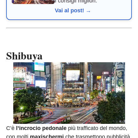
I consigli migliori.
Vai al post! →
Shibuya
C’è
l’incrocio pedonale
più trafficato del mondo,
con molti
maxischermi
che trasmettono pubblicità