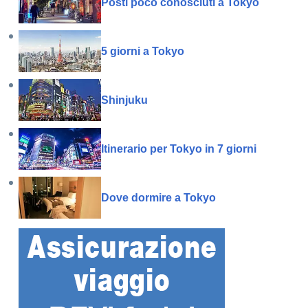
Posti poco conosciuti a Tokyo
5 giorni a Tokyo
Shinjuku
Itinerario per Tokyo in 7 giorni
Dove dormire a Tokyo