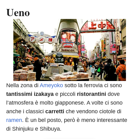
Ueno
Nella zona di
Ameyoko
sotto la ferrovia ci sono
tantissimi izakaya
e piccoli
ristorantini
dove
l’atmosfera è molto giapponese. A volte ci sono
anche i classici
carretti
che vendono ciotole di
ramen
. È un bel posto, però è meno interessante
di Shinjuku e Shibuya.