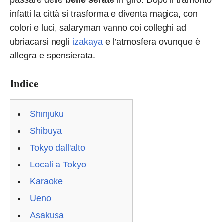
passare delle
belle serate
in giro. Dopo il tramonto
infatti la città si trasforma e diventa magica, con
colori e luci, salaryman vanno coi colleghi ad
ubriacarsi negli
izakaya
e l’atmosfera ovunque è
allegra e spensierata.
Indice
Shinjuku
Shibuya
Tokyo dall'alto
Locali a Tokyo
Karaoke
Ueno
Asakusa