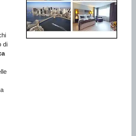
chi
 di
ca
lle
ta