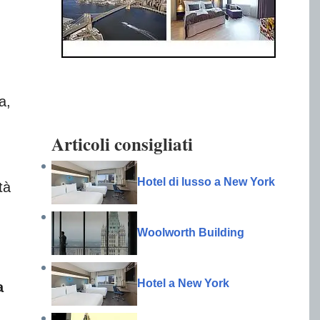
a,
Articoli consigliati
Hotel di lusso a New York
tà
Woolworth Building
Hotel a New York
a