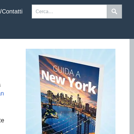
/Contatti
a
an
te