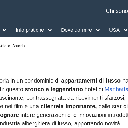
Chi sono
Info pratiche
Dove dormire
USA
aldorf Astoria
oria in un condominio di
appartamenti di lusso
h
iti: questo
storico e leggendario
hotel di
Manhatt
ffascinante, contrassegnata da ricevimenti sfarzosi,
e nei film e una
clientela importante,
dalle star di
sognare
intere generazioni e le innovazioni introdot
ndustria alberghiera di lusso, apportando novità