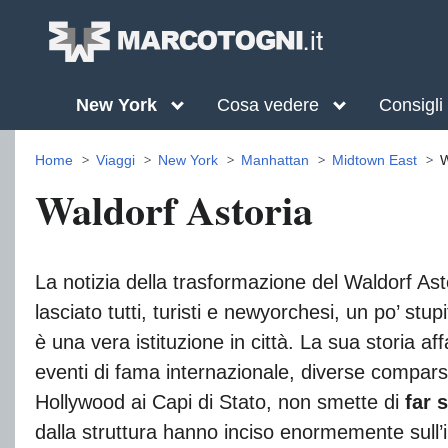
New York
Cosa vedere
Consigli
Home
Viaggi
New York
Manhattan
Midtown East
W
Waldorf Astoria
La notizia della trasformazione del Waldorf Ast
lasciato tutti, turisti e newyorchesi, un po’ stup
è una vera istituzione in città. La sua storia a
eventi di fama internazionale, diverse compars
Hollywood ai Capi di Stato, non smette di
far 
dalla struttura hanno inciso enormemente sull’i