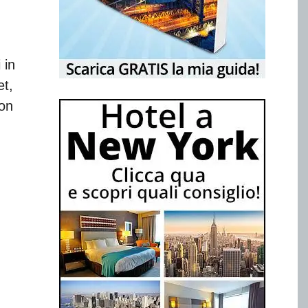
 in
et,
non