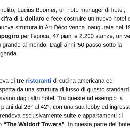
molito, Lucius Boomer, un noto manager di hotel,
cifra di
1 dollaro
e fece costruire un nuovo hotel d
 nuova struttura in Art Déco venne inaugurata nel 1
apogiro
per l’epoca: 47 piani e 2.200 stanze, un v
iù grande al mondo. Dagli anni ’50 passo sotto la
eggenda.
neva di
tre
ristoranti
di cucina americana ed
 aspetta da una struttura di lusso di questo standard
iavano dagli altri hotel. Tra queste ad esempio la
piani dal 28° al 42°, con una sua lobby ed ingress
omprendeva esclusivamente suite e appartamenti di
to
“The Waldorf Towers”
. In questa parte dell’hote