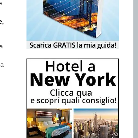
e
e,
ma
ra