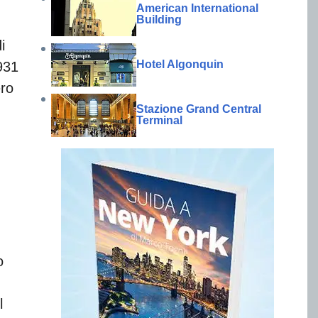
American International
Building
i
Hotel Algonquin
931
ero
Stazione Grand Central
Terminal
.
o
l