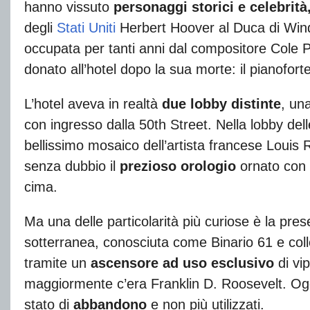
hanno vissuto
personaggi storici e celebrità
degli
Stati Uniti
Herbert Hoover al Duca di Wind
occupata per tanti anni dal compositore Cole P
donato all’hotel dopo la sua morte: il pianoforte 
L’hotel aveva in realtà
due lobby distinte
, un
con ingresso dalla 50th Street. Nella lobby del
bellissimo mosaico dell’artista francese Louis Ri
senza dubbio il
prezioso orologio
ornato con u
cima.
Ma una delle particolarità più curiose è la pre
sotterranea, conosciuta come Binario 61 e col
tramite un
ascensore ad uso esclusivo
di vip
maggiormente c’era Franklin D. Roosevelt. Oggi
stato di
abbandono
e non più utilizzati.