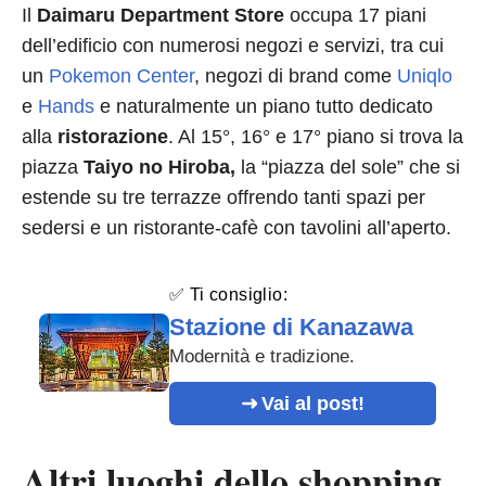
Il
Daimaru Department Store
occupa 17 piani
dell’edificio con numerosi negozi e servizi, tra cui
un
Pokemon Center
, negozi di brand come
Uniqlo
e
Hands
e naturalmente un piano tutto dedicato
alla
ristorazione
. Al 15°, 16° e 17° piano si trova la
piazza
Taiyo no Hiroba,
la “piazza del sole” che si
estende su tre terrazze offrendo tanti spazi per
sedersi e un ristorante-cafè con tavolini all’aperto.
✅ Ti consiglio:
Stazione di Kanazawa
Modernità e tradizione.
Vai al post!
Altri luoghi dello shopping