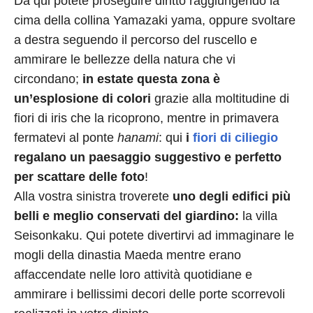
Da qui potete proseguire diritto raggiungendo la
cima della collina Yamazaki yama, oppure svoltare
a destra seguendo il percorso del ruscello e
ammirare le bellezze della natura che vi
circondano;
in estate questa zona è
un’esplosione di colori
grazie alla moltitudine di
fiori di iris che la ricoprono, mentre in primavera
fermatevi al ponte
hanami
: qui
i
fiori di ciliegio
regalano un paesaggio suggestivo e perfetto
per scattare delle foto
!
Alla vostra sinistra troverete
uno degli edifici più
belli e meglio conservati del giardino:
la villa
Seisonkaku. Qui potete divertirvi ad immaginare le
mogli della dinastia Maeda mentre erano
affaccendate nelle loro attività quotidiane e
ammirare i bellissimi decori delle porte scorrevoli