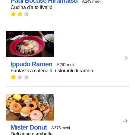
Paul Bocuse Hiramatsu
A 149 metri
Cucina d'alto livello.
Ippudo Ramen
A 291 metri
Fantastica catena di ristoranti di ramen.
Mister Donut
A 373 metri
Deliziose ciambelle.