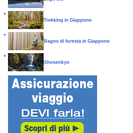
Trekking in Giappone
Bagno di foresta in Giappone
Shosenkyo