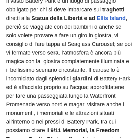
Il vasto Battery Park è un luogo di passaggio
obbligato per chi si deve imbarcare sui
traghetti
diretti alla
Statua della Libertà e ad
Ellis Island
,
perciò se viaggiate con dei bambini o anche se
solo volete provare a fare un giro in giostra, vi
consiglio di fare tappa al Seaglass Carousel; se poi
vi fermate verso
sera
, l’atmosfera è ancora più
magica con la giostra complatemente illuminata e
il bellissimo scenario circostante. Il carosello è
incorniciato dagli splendidi
giardini
di Battery Park
ed è affacciato proprio sull’acqua; approfittatene
per fare una passeggiata lungo la Waterfront
Promenade verso nord e magari visitare anche i
monumenti, i memoriali e le attrazioni situati
all’interno o nei pressi di Battery Park, tra cui
possiamo citare il
9/11 Memorial, la Freedom