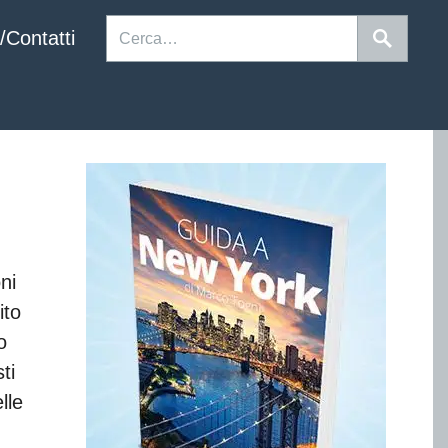
/Contatti
ni
ito
o
ti
lle