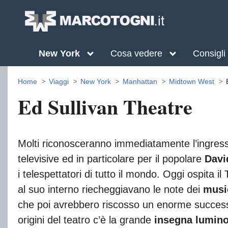
New York
Cosa vedere
Consigli
Home
Viaggi
New York
Manhattan
Midtown West
Ed Sullivan Theatre
Molti riconosceranno immediatamente l’ingresso 
televisive ed in particolare per il popolare
Davi
i telespettatori di tutto il mondo. Oggi ospita
al suo interno riecheggiavano le note dei
musi
che poi avrebbero riscosso un enorme successo
origini del teatro c’è la grande
insegna lumin