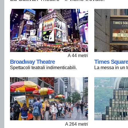
A 44 metri
Broadway Theatre
Times Square
Spettacoli teatrali indimenticabili.
La messa in un t
A 264 metri