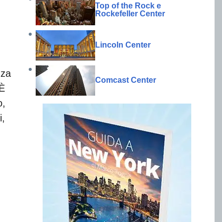
.
Top of the Rock e
Rockefeller Center
Lincoln Center
nza
Comcast Center
 È
o,
i,