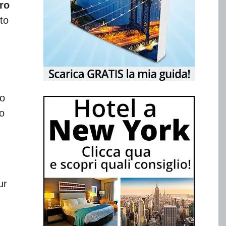
ro
to
o
so
ur