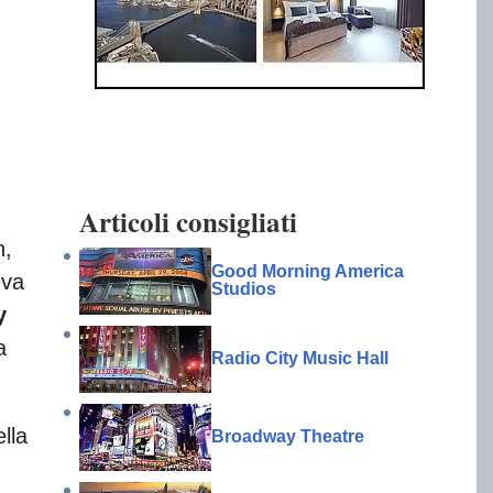
Articoli consigliati
n,
Good Morning America
eva
Studios
y
a
Radio City Music Hall
lla
Broadway Theatre