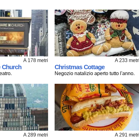
A 178 metri
A 233 metr
 Church
Christmas Cottage
eatro.
Negozio natalizio aperto tutto l'anno.
A 289 metri
A 291 metr