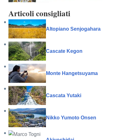
Articoli consigliati
Altopiano Senjogahara
Cascate Kegon
Monte Hangetsuyama
Cascata Yutaki
Nikko Yumoto Onsen
Akiyoshidai