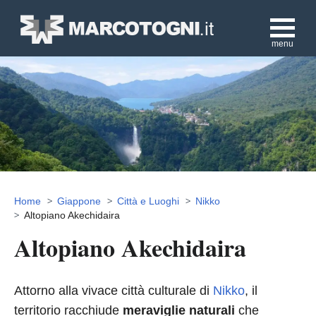
menu
Home
Giappone
Città e Luoghi
Nikko
Altopiano Akechidaira
Altopiano Akechidaira
Attorno alla vivace città culturale di
Nikko
, il
territorio racchiude
meraviglie naturali
che