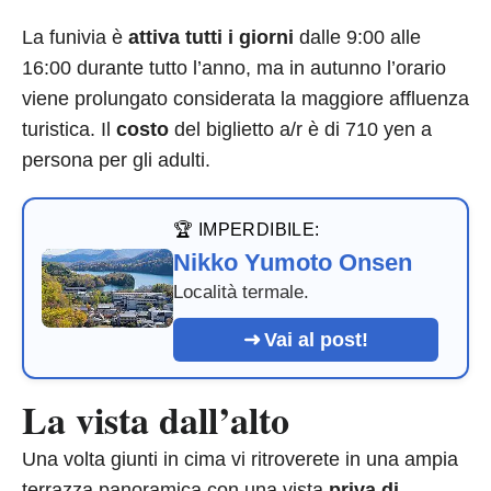
La funivia è
attiva tutti i giorni
dalle 9:00 alle
16:00 durante tutto l’anno, ma in autunno l’orario
viene prolungato considerata la maggiore affluenza
turistica. Il
costo
del biglietto a/r è di 710 yen a
persona per gli adulti.
🏆 IMPERDIBILE:
Nikko Yumoto Onsen
Località termale.
Vai al post!
La vista dall’alto
Una volta giunti in cima vi ritroverete in una ampia
terrazza panoramica con una vista
priva di