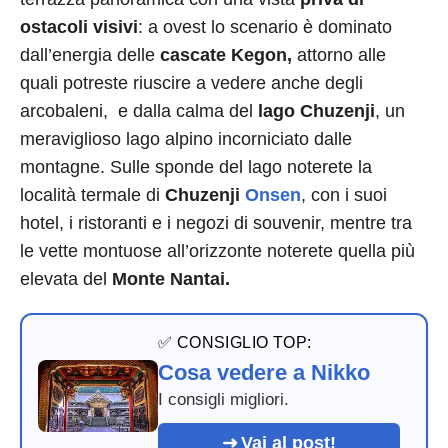
ostacoli visivi
: a ovest lo scenario è dominato
dall’energia delle
cascate Kegon,
attorno alle
quali potreste riuscire a vedere anche degli
arcobaleni, e dalla calma del
lago Chuzenji
, un
meraviglioso lago alpino incorniciato dalle
montagne. Sulle sponde del lago noterete la
località termale di
Chuzenji
Onsen
, con i suoi
hotel, i ristoranti e i negozi di souvenir, mentre tra
le vette montuose all’orizzonte noterete quella più
elevata del
Monte Nantai.
✅ CONSIGLIO TOP:
Cosa vedere a Nikko
I consigli migliori.
Vai al post!