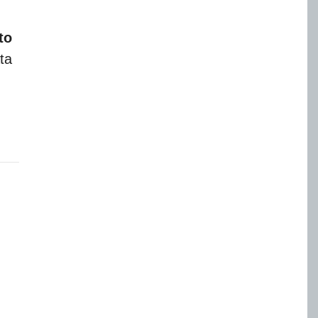
to
ta