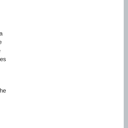
 a
e
e
tes
he