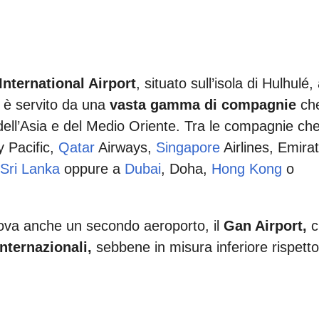
nternational Airport
, situato sull’isola di Hulhulé,
 è servito da una
vasta gamma di compagnie
ch
dell’Asia e del Medio Oriente. Tra le compagnie ch
y Pacific,
Qatar
Airways,
Singapore
Airlines, Emira
Sri Lanka
oppure a
Dubai
, Doha,
Hong Kong
o
 trova anche un secondo aeroporto, il
Gan Airport,
c
internazionali,
sebbene in misura inferiore rispetto