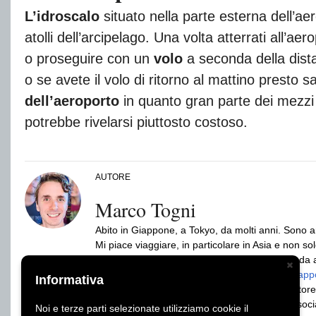
L’idroscalo
situato nella parte esterna dell’aero
atolli dell’arcipelago. Una volta atterrati all’ae
o proseguire con un
volo
a seconda della dista
o se avete il volo di ritorno al mattino presto 
dell’aeroporto
in quanto gran parte dei mezzi 
potrebbe rivelarsi piuttosto costoso.
AUTORE
Marco Togni
Abito in Giappone, a Tokyo, da molti anni. Sono arr
Mi piace viaggiare, in particolare in Asia e non solo
Fondatore di GiappoTour e GiappoLife. Sono da ann
per viaggio, lavoro o studio. Autore dei libri
Giappo
Informativa
Giapponese (ed.Gribaudo/Feltrinelli) e produttore
Seguito da più di 2 milioni di persone sui vari so
Noi e terze parti selezionate utilizziamo cookie il