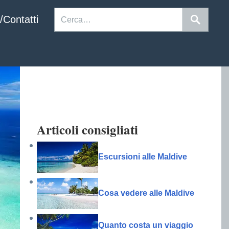
/Contatti
Articoli consigliati
Escursioni alle Maldive
Cosa vedere alle Maldive
Quanto costa un viaggio