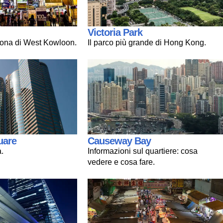
Victoria Park
zona di West Kowloon.
Il parco più grande di Hong Kong.
uare
Causeway Bay
.
Informazioni sul quartiere: cosa
vedere e cosa fare.