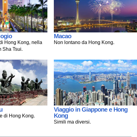
logio
Macao
di Hong Kong, nella
Non lontano da Hong Kong.
 Sha Tsui.
u
Viaggio in Giappone e Hong
Kong
de di Hong Kong.
Simili ma diversi.