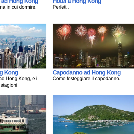
 ad Hong Kong
Hotel a Hong Kong
na in cui dormire.
Perfetti.
ng Kong
Capodanno ad Hong Kong
d Hong Kong, e il
Come festeggiare il capodanno.
 stagioni.