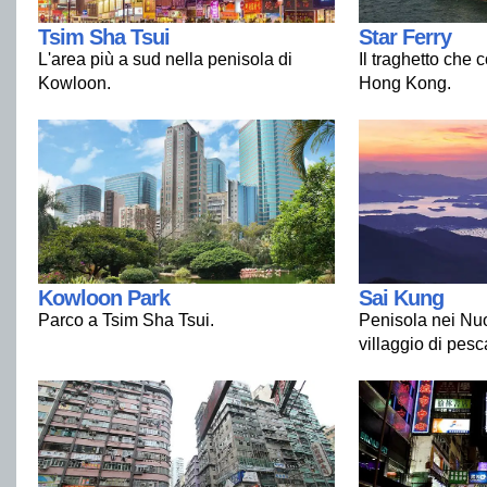
Tsim Sha Tsui
Star Ferry
L'area più a sud nella penisola di
Il traghetto che c
Kowloon.
Hong Kong.
Kowloon Park
Sai Kung
Parco a Tsim Sha Tsui.
Penisola nei Nuov
villaggio di pesca