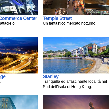
l Commerce Center
Temple Street
ttacielo.
Un fantastico mercato notturno.
dge
Stanley
.
Tranquilla ed affascinante località nel
Sud dell'isola di Hong Kong.