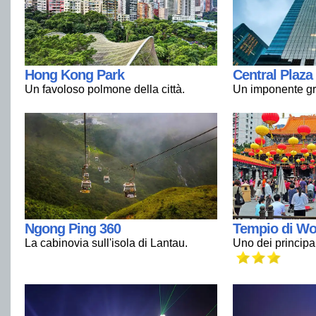
Hong Kong Park
Central Plaza
Un favoloso polmone della città.
Un imponente gra
Ngong Ping 360
Tempio di Wo
La cabinovia sull'isola di Lantau.
Uno dei principali