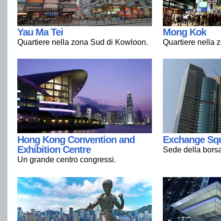
Yau Ma Tei
Mong Kok
Quartiere nella zona Sud di Kowloon.
Quartiere nella 
Hong Kong Convention and
Exchange Sq
Exhibition Centre
Sede della borsa
Un grande centro congressi.