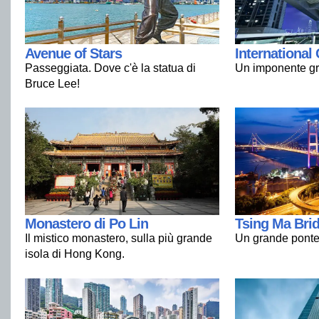
Avenue of Stars
Internationa
Passeggiata. Dove c'è la statua di
Un imponente gra
Bruce Lee!
Monastero di Po Lin
Tsing Ma Bri
Il mistico monastero, sulla più grande
Un grande ponte
isola di Hong Kong.