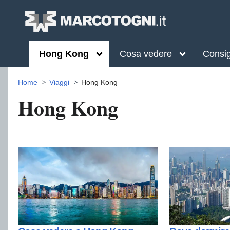
Hong Kong
Cosa vedere
Consig
Home
Viaggi
Hong Kong
Hong Kong