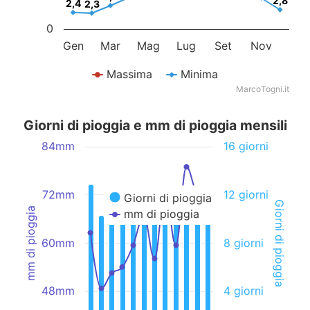
2,8
2,8
2,4
2,4
2,3
2,3
0
Gen
Mar
Mag
Lug
Set
Nov
Massima
Minima
MarcoTogni.it
Giorni di pioggia e mm di pioggia mensili
84mm
16 giorni
72mm
12 giorni
Giorni di pioggia
Giorni di pioggia
mm di pioggia
mm di pioggia
60mm
8 giorni
48mm
4 giorni