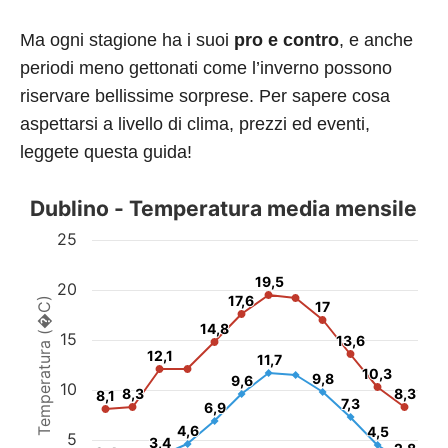
Ma ogni stagione ha i suoi
pro e contro
, e anche
periodi meno gettonati come l’inverno possono
riservare bellissime sorprese. Per sapere cosa
aspettarsi a livello di clima, prezzi ed eventi,
leggete questa guida!
Dublino - Temperatura media mensile
25
19,5
19,5
20
17,6
17,6
Temperatura (�C)
17
17
14,8
14,8
15
13,6
13,6
12,1
12,1
11,7
11,7
10,3
10,3
9,8
9,8
9,6
9,6
10
8,3
8,3
8,3
8,3
8,1
8,1
7,3
7,3
6,9
6,9
4,6
4,6
4,5
4,5
5
3,4
3,4