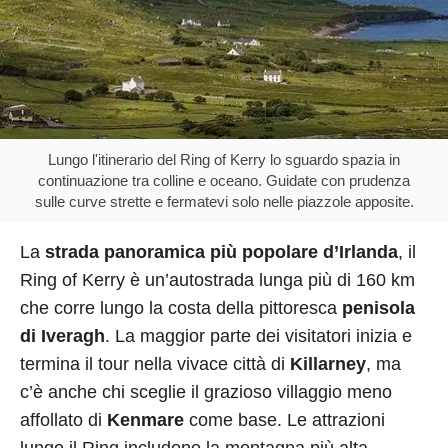
Lungo l'itinerario del Ring of Kerry lo sguardo spazia in
continuazione tra colline e oceano. Guidate con prudenza
sulle curve strette e fermatevi solo nelle piazzole apposite.
La
strada panoramica più popolare d’Irlanda
, il
Ring of Kerry è un’autostrada lunga più di 160 km
che corre lungo la costa della pittoresca
penisola
di Iveragh
. La maggior parte dei visitatori inizia e
termina il tour nella vivace città di
Killarney
, ma
c’è anche chi sceglie il grazioso villaggio meno
affollato di
Kenmare
come base. Le attrazioni
lungo il Ring includono la montagna più alta