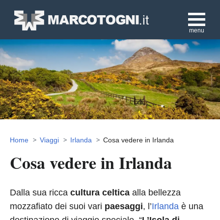
menu
Home
Viaggi
Irlanda
Cosa vedere in Irlanda
Cosa vedere in Irlanda
Dalla sua ricca
cultura celtica
alla bellezza
mozzafiato dei suoi vari
paesaggi
, l’
Irlanda
è una