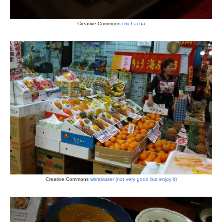
Creative Commons
chichacha
Creative Commons
wirralwater (not very good but enjoy it)