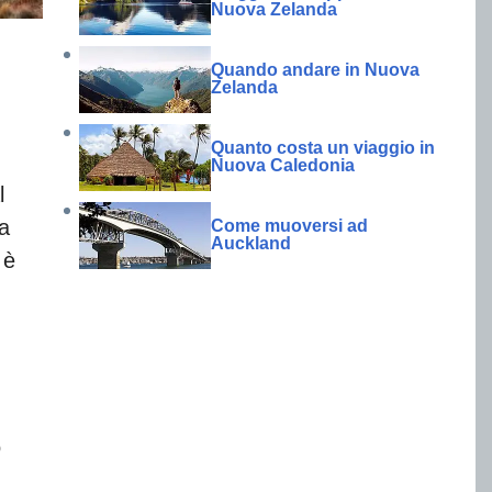
Nuova Zelanda
Quando andare in Nuova
Zelanda
Quanto costa un viaggio in
Nuova Caledonia
l
ha
Come muoversi ad
Auckland
 è
o