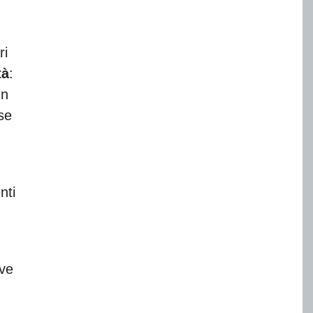
ri
tà
:
un
se
nti
ve