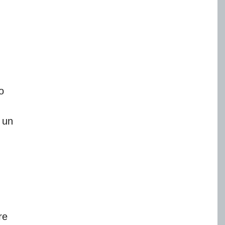
o
 un
re