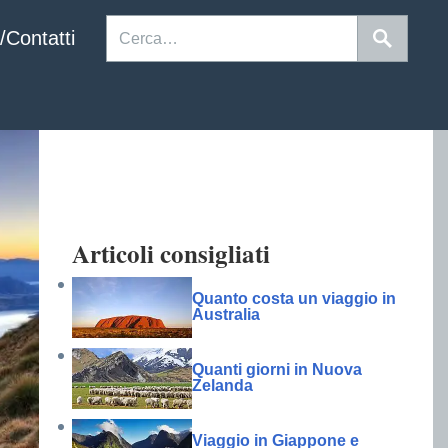
/Contatti
Articoli consigliati
Quanto costa un viaggio in
Australia
Quanti giorni in Nuova
Zelanda
Viaggio in Giappone e