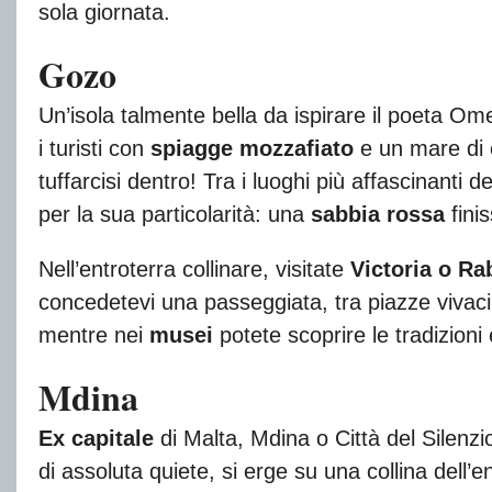
sola giornata.
Gozo
Un’isola talmente bella da ispirare il poeta Om
i turisti con
spiagge mozzafiato
e un mare di c
tuffarcisi dentro! Tra i luoghi più affascinanti del
per la sua particolarità: una
sabbia rossa
fini
Nell’entroterra collinare, visitate
Victoria o Ra
concedetevi una passeggiata, tra piazze vivaci
mentre nei
musei
potete scoprire le tradizioni e
Mdina
Ex capitale
di Malta, Mdina o Città del Silenz
di assoluta quiete, si erge su una collina dell’e