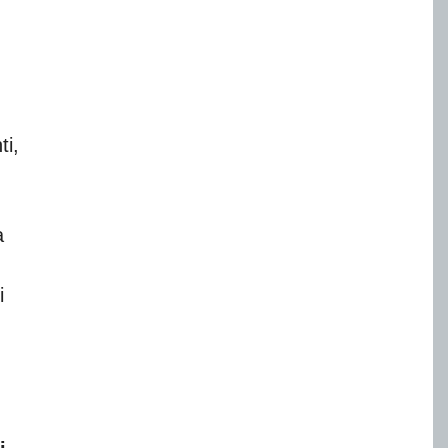
ti,
a
i