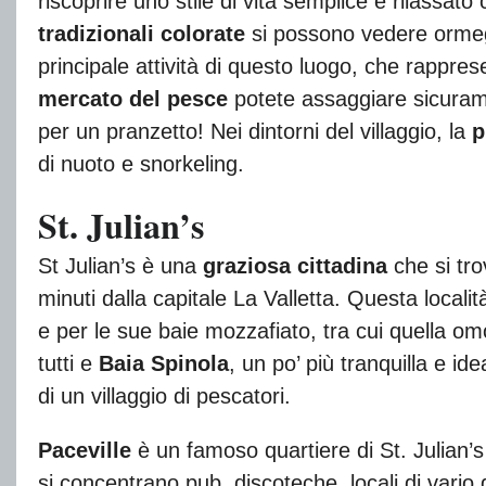
riscoprire uno stile di vita semplice e rilassat
tradizionali colorate
si possono vedere ormegg
principale attività di questo luogo, che rapprese
mercato del pesce
potete assaggiare sicurame
per un pranzetto! Nei dintorni del villaggio, la
p
di nuoto e snorkeling.
St. Julian’s
St Julian’s è una
graziosa cittadina
che si tro
minuti dalla capitale La Valletta. Questa local
e per le sue baie mozzafiato, tra cui quella om
tutti e
Baia Spinola
, un po’ più tranquilla e id
di un villaggio di pescatori.
Paceville
è un famoso quartiere di St. Julian’
si concentrano pub, discoteche, locali di vari