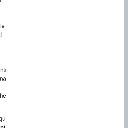
i
le
i
nti
rna
che
qui
ni
.