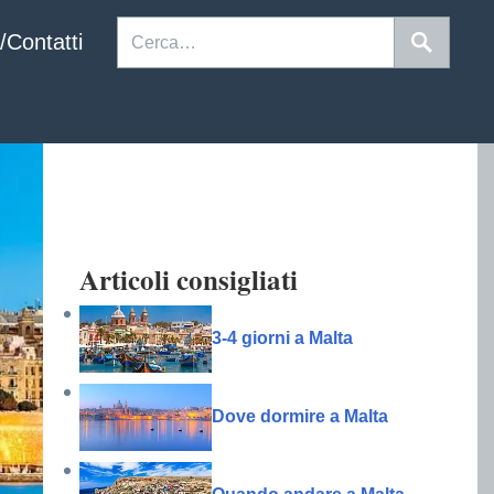
/Contatti
Articoli consigliati
3-4 giorni a Malta
Dove dormire a Malta