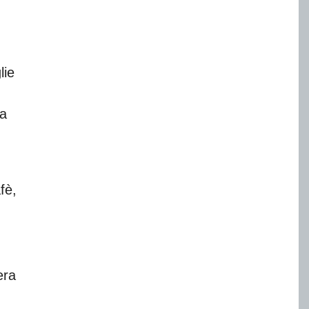
lie
la
fè,
era