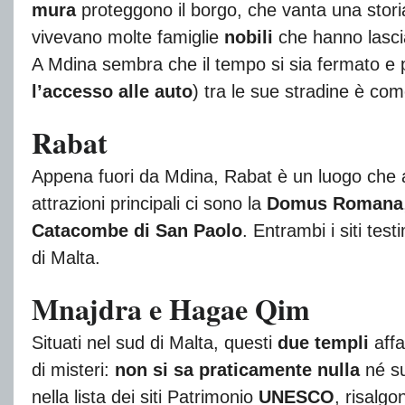
mura
proteggono il borgo, che vanta una stori
vivevano molte famiglie
nobili
che hanno lasciat
A Mdina sembra che il tempo si sia fermato e 
l’accesso alle auto
) tra le sue stradine è com
Rabat
Appena fuori da Mdina, Rabat è un luogo che a
attrazioni principali ci sono la
Domus Romana
Catacombe di San Paolo
. Entrambi i siti tes
di Malta.
Mnajdra e Hagae Qim
Situati nel sud di Malta, questi
due templi
affa
di misteri:
non si sa praticamente nulla
né su 
nella lista dei siti Patrimonio
UNESCO
, risalgo