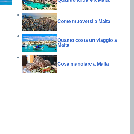
Quando andare a Malta
Come muoversi a Malta
Quanto costa un viaggio a
Malta
Cosa mangiare a Malta