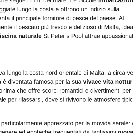
o che segue i ritmi del mare. Le piccole
imbarcazion
iate lungo la costa e offrono un indizio sulla
nta il principale fornitore di pesce del paese. Al
nte il pescato più fresco e delizioso di Malta, idea
iscina naturale
St Peter’s Pool attrae appassionat
va lungo la costa nord orientale di Malta, a circa ve
ità è diventata famosa per la sua
vivace vita nottu
onima che offre scorci romantici e divertimenti per
eale per rilassarsi, dove si rivivono le atmosfere tipi
s particolarmente apprezzato per la movida serale: 
o genere ed enoteche frequentati da tantissimi
giova