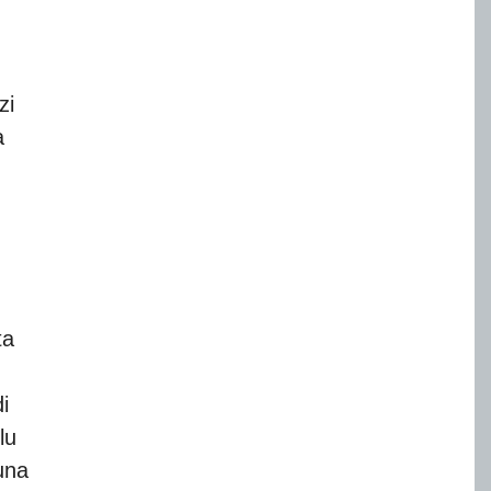
zi
a
ta
di
lu
una