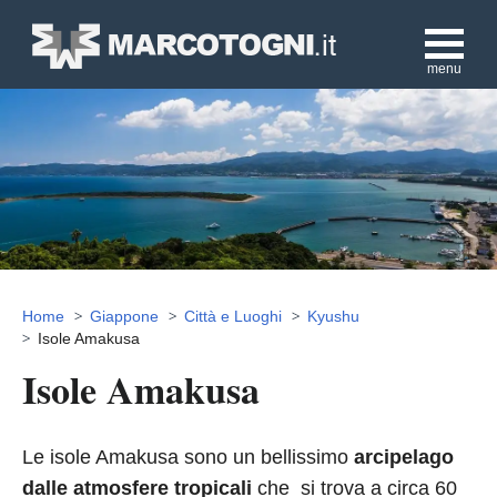
menu
Home
Giappone
Città e Luoghi
Kyushu
Isole Amakusa
Isole Amakusa
Le isole Amakusa sono un bellissimo
arcipelago
dalle atmosfere tropicali
che si trova a circa 60