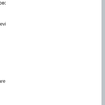
co:
evi
are