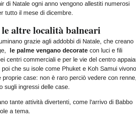
nir di Natale ogni anno vengono allestiti numerosi
er tutto il mese di dicembre.
e altre località balneari
 illuminano grazie agli addobbi di Natale, che creano
ge,
le palme vengano decorate
con luci e fili
 nei centri commerciali e per le vie del centro appai
oci poi che su isole come Phuket e Koh Samui vivon
e proprie case: non è raro perciò vedere con renne
o sugli ingressi delle case.
zano tante attività divertenti, come l’arrivo di Babbo
iole a tema.