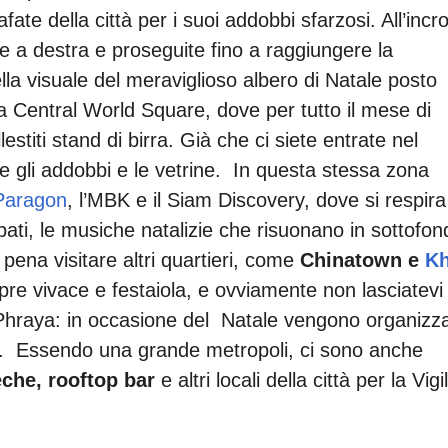
ate della città per i suoi addobbi sfarzosi. All’incr
a destra e proseguite fino a raggiungere la
la visuale del meraviglioso albero di Natale posto
lla Central World Square, dove per tutto il mese di
stiti stand di birra. Già che ci siete entrate nel
gli addobbi e le vetrine. In questa stessa zona
Paragon
, l’MBK e il Siam Discovery, dove si respira
obbati, le musiche natalizie che risuonano in sottofo
pena visitare altri quartieri, come
Chinatown e
K
re vivace e festaiola, e ovviamente non lasciatevi
 Phraya: in occasione del Natale vengono organizz
o. Essendo una grande metropoli, ci sono anche
eche, rooftop bar
e altri locali della città per la Vigi