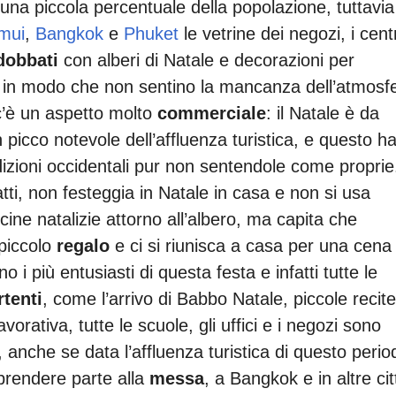
 una piccola percentuale della popolazione, tuttavia
mui
,
Bangkok
e
Phuket
le vetrine dei negozi, i centr
dobbati
con alberi di Natale e decorazioni per
 far in modo che non sentino la mancanza dell’atmosf
 c’è un aspetto molto
commerciale
: il Natale è da
picco notevole dell’affluenza turistica, e questo h
dizioni occidentali pur non sentendole come proprie
atti, non festeggia in Natale in casa e non si usa
ine natalizie attorno all’albero, ma capita che
 piccolo
regalo
e ci si riunisca a casa per una cena
o i più entusiasti di questa festa e infatti tutte le
rtenti
, come l’arrivo di Babbo Natale, piccole recite
vorativa, tutte le scuole, gli uffici e i negozi sono
, anche se data l’affluenza turistica di questo perio
e prendere parte alla
messa
, a Bangkok e in altre cit