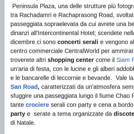
Peninsula Plaza, una delle strutture più fotograf
tra Rachadamri e Rachaprasong Road, svoltate 
passeggiata sopraelevata da cui avrete una bel
dinanzi all’Intercontinental Hotel; scendete ne
dicembre ci sono
concerti serali
e vengono alle
centro commerciale CentralWorld per ammirare 
troverete altri
shopping center
come il
Siam 
un’aria di festa, con le lucine e gli alberi add
e le bancarelle di leccornie e bevande. Vale la 
San Road
,
caratterizzati da un’atmosfera semp
sfuggire una passeggiata lungo il fiume Chao
tante
crociere
serali con party e cena a bord
party
e serate a tema organizzate da
discot
di Natale.