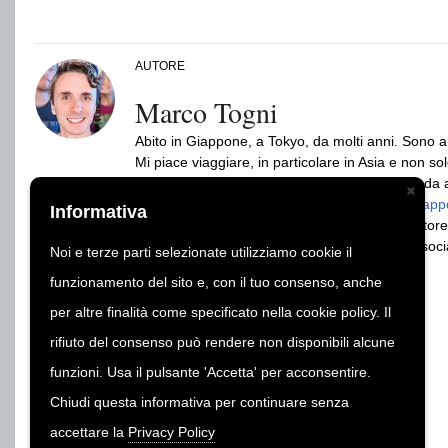
AUTORE
Marco Togni
Abito in Giappone, a Tokyo, da molti anni. Sono arr
Mi piace viaggiare, in particolare in Asia e non solo
Fondatore di GiappoTour e GiappoLife. Sono da ann
per viaggio, lavoro o studio. Autore dei libri
Giappo
Informativa
Giapponese (ed.Gribaudo/Feltrinelli) e produttore
Seguito da più di 2 milioni di persone sui vari so
Noi e terze parti selezionate utilizziamo cookie il
funzionamento del sito e, con il tuo consenso, anche
per altre finalità come specificato nella cookie policy. Il
rifiuto del consenso può rendere non disponibili alcune
funzioni. Usa il pulsante 'Accetta' per acconsentire.
Chiudi questa informativa per continuare senza
accettare la
Privacy Policy