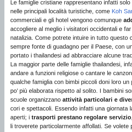
Le famiglie cristiane rappresentano infatti solo
nelle principali località turistiche, come
Koh Sa
commerciali e gli hotel vengono comunque
ad
accogliere al meglio i visitatori occidentali e
natalizia. Come potrete intuire in tutto questo
sempre fonte di guadagno per il Paese, con un 
portato i thailandesi ad abbracciare alcune tra
La maggior parte delle famiglie thailandesi, inf
andare a funzioni religiose o cantare le canzonc
qualche famiglia con bimbi piccoli doni loro un
po’ più elaborata rispetto al solito. I bambini son
scuole organizzano
attività particolari e dive
cori e spettacoli. Essendo infatti una giornata la
aperti; i
trasporti prestano regolare servizio
li troverete particolarmente affollati. Se volet