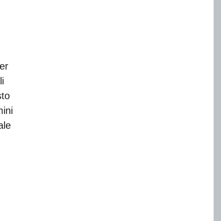
er
i
sto
ini
ale