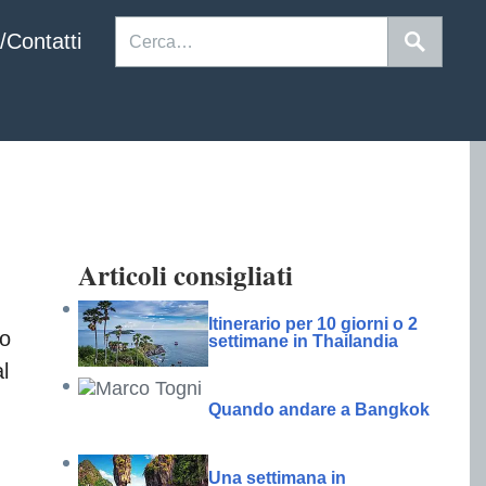
/Contatti
Articoli consigliati
Itinerario per 10 giorni o 2
so
settimane in Thailandia
l
Quando andare a Bangkok
Una settimana in