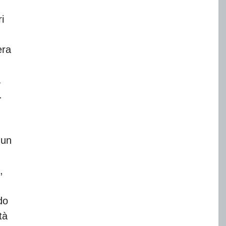
i
era
a
.
 un
,
do
tà