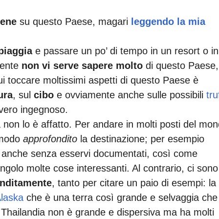
bene
su questo Paese, magari
leggendo la mia
piaggia
e passare un po’ di tempo in un resort o in
mente
non vi serve sapere molto
di questo Paese,
i toccare moltissimi aspetti di questo Paese è
ura
, sul
cibo
e ovviamente anche sulle possibili
tru
vero ingegnoso.
 non lo è affatto. Per andare in molti posti del mo
n modo
approfondito
la destinazione; per esempio
anche senza esservi documentati, così come
golo molte cose interessanti. Al contrario, ci sono
onditamente
, tanto per citare un paio di esempi: la
laska
che è una terra così grande e selvaggia che
 Thailandia non è grande e dispersiva ma ha molti