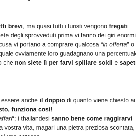
tti brevi
, ma quasi tutti i turisti vengono
fregati
iete degli sprovveduti prima vi fanno dei giri enormi
scusa vi portano a comprare qualcosa “
in offerta
” o 
la quale ovviamente loro guadagnano una percentual
to che
non siete lì per farvi spillare soldi
e
sapet
uò essere anche
il doppio
di quanto viene chiesto ai
to, funziona così!
affari
“; i thailandesi
sanno bene come raggirarvi
a vostra vita, magari una pietra preziosa scontata,