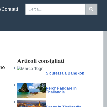
/Contatti
Articoli consigliati
nno
Sicurezza a Bangkok
Perché andare in
Thailandia