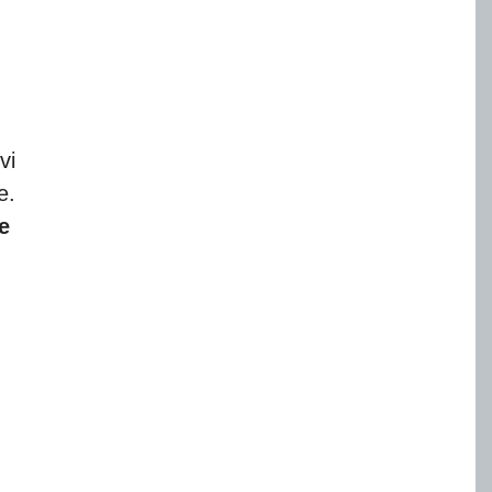
vi
e.
e