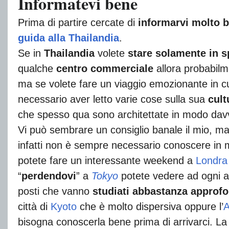
Informatevi bene
Prima di partire cercate di
informarvi molto 
guida alla Thailandia
.
Se in
Thailandia
volete
stare solamente in s
qualche
centro commerciale
allora probabil
ma se volete fare un viaggio emozionante in cu
necessario aver letto varie cose sulla sua
cult
che spesso qua sono architettate in modo dav
Vi può sembrare un consiglio banale il mio, ma
infatti non è sempre necessario conoscere i
potete fare un interessante weekend a
Londra
“
perdendovi
” a
Tokyo
potete vedere ad ogni an
posti che vanno
studiati abbastanza approf
città di
Kyoto
che è molto dispersiva oppure l’
A
bisogna conoscerla bene prima di arrivarci. La