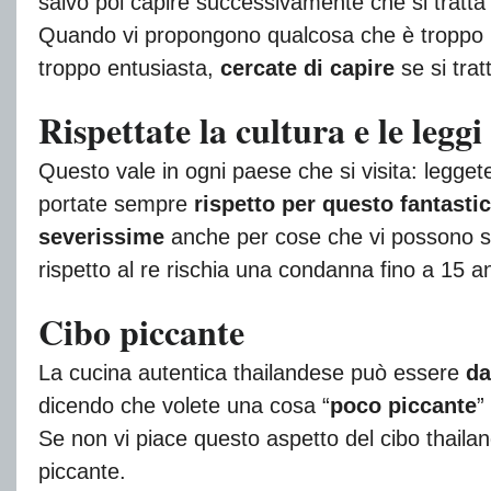
salvo poi capire successivamente che si tratta
Quando vi propongono qualcosa che è troppo be
troppo entusiasta,
cercate di capire
se si trat
Rispettate la cultura e le leggi
Questo vale in ogni paese che si visita: leggete
portate sempre
rispetto per questo fantasti
severissime
anche per cose che vi possono se
rispetto al re rischia una condanna fino a 15 an
Cibo piccante
La cucina autentica thailandese può essere
da
dicendo che volete una cosa “
poco piccante
”
Se non vi piace questo aspetto del cibo thailan
piccante.