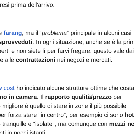
si prima dell’arrivo.
e
farang
, ma il “
problema
” principale in alcuni casi
 sprovveduti
. In ogni situazione, anche se è la pri
perti e non siete lì per farvi fregare: questo vale dai
se alle
contrattazioni
nei negozi e mercati.
w cost
ho indicato alcune strutture ottime che cost
gno in camera
. Il
rapporto qualità/prezzo
per
migliore è quello di stare in zone il più possibile
er forza stare “in centro”, per esempio ci sono
hot
 tranquille e “isolate”, ma comunque con
mezzi ne
i in pochi istanti.