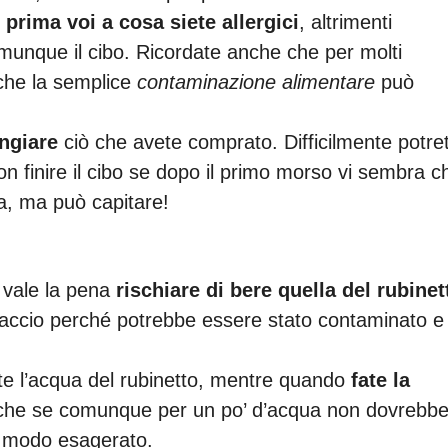
 prima voi a cosa siete allergici
, altrimenti
unque il cibo. Ricordate anche che per molti
che la semplice
contaminazione alimentare
può
.
ngiare
ciò che avete comprato. Difficilmente potre
 finire il cibo se dopo il primo morso vi sembra c
a, ma può capitare!
vale la pena
rischiare di bere quella del rubinet
hiaccio perché potrebbe essere stato contaminato e
te l’acqua del rubinetto, mentre quando
fate la
anche se comunque per un po’ d’acqua non dovrebb
n modo esagerato.