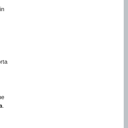
in
rta
he
a
.