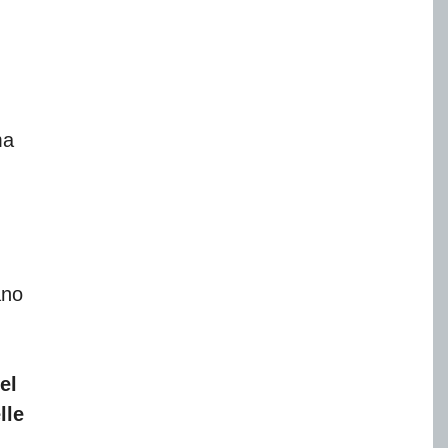
ma
ano
el
lle