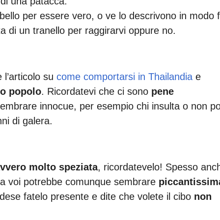
 di una patacca.
llo per essere vero, o ve lo descrivono in modo f
ta di un tranello per raggirarvi oppure no.
 l’articolo su
come comportarsi in Thailandia
e
co popolo
. Ricordatevi che ci sono
pene
mbrare innocue, per esempio chi insulta o non po
ni di galera.
vvero molto speziata
, ricordatevelo! Spesso anc
 a voi potrebbe comunque sembrare
piccantissim
dese fatelo presente e dite che volete il cibo
non