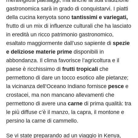
meravigliosi paesaggi, ma anche la sua tradizione
gastronomica sarà in grado di conquistarvi. I piatti
della cucina kenyota sono
tantissimi e variegati,
frutto di un mix di influenze culturali che ha lasciato
in eredità un ricco patrimonio gastronomico,
esaltato maggiormente dall’uso sapiente di
spezie
e deliziose materie prime
disponibili in
abbondanza. Il clima favorisce l’agricoltura e il
paese è ricchissimo di
frutti tropicali
che
permettono di dare un tocco esotico alle pietanze;
la vicinanza dell’Oceano Indiano fornisce
pesce
e
crostacei, ma non mancano allevamenti che
permettono di avere una
carne
di prima qualità: tra
le più diffuse c’è il manzo, la capra, il montone e
persino la carne di cammello.
Se vi state preparando ad un viaggio in Kenya,