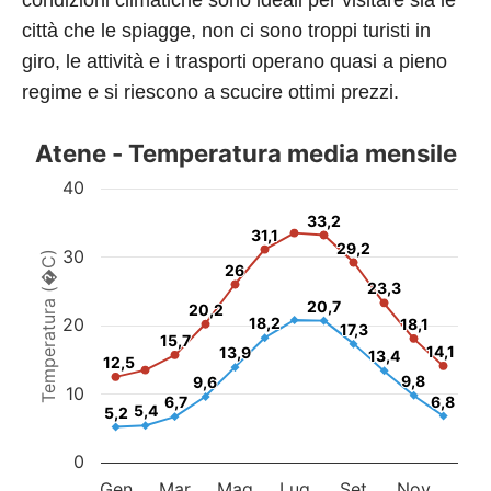
condizioni climatiche sono ideali per visitare sia le
città che le spiagge, non ci sono troppi turisti in
giro, le attività e i trasporti operano quasi a pieno
regime e si riescono a scucire ottimi prezzi.
Atene - Temperatura media mensile
40
33,2
33,2
31,1
31,1
29,2
29,2
30
Temperatura (�C)
26
26
23,3
23,3
20,7
20,7
20,2
20,2
20
18,2
18,2
18,1
18,1
17,3
17,3
15,7
15,7
14,1
14,1
13,9
13,9
13,4
13,4
12,5
12,5
9,8
9,8
9,6
9,6
10
6,7
6,7
6,8
6,8
5,4
5,4
5,2
5,2
0
Gen
Mar
Mag
Lug
Set
Nov