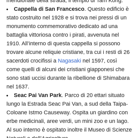
meridionale della strada, il tempio di Tam Kong.
Cappella di San Francesco
. Questo edificio è
stato costruito nel 1928 e si trova nei pressi di un
monumento commemorativo dedicato ad una
battaglia vittoriosa contro i pirati, avvenuta nel
1910. All’interno di questa cappella si possono
trovare alcune reliquie cristiane, tra cui i resti di 26
sacerdoti crocifissi a
Nagasaki
nel 1597, così
come quelli di alcuni dei cristiani giapponesi che
sono stati uccisi durante la ribellione di Shimabara
nel 1637.
Seac Pai Van Park
. Parco di 20 ettari situato
lungo la Estrada Seac Pai Van, a sud della Taipa-
Coloane Istmo Causeway. Ospita un giardino con
erbe medicinali, aree verdi, un mini zoo e un lago.
Al suo interno è ospitato inoltre il Museo di Scienze