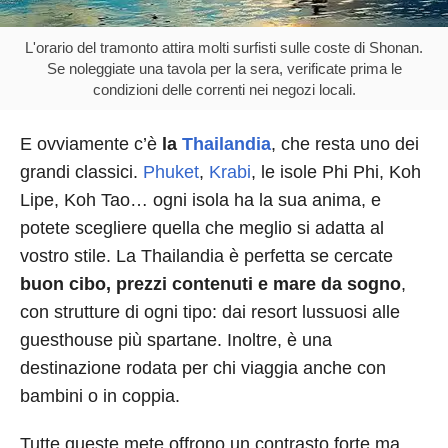
L'orario del tramonto attira molti surfisti sulle coste di Shonan.
Se noleggiate una tavola per la sera, verificate prima le
condizioni delle correnti nei negozi locali.
E ovviamente c’è
la
Thailandia
, che resta uno dei
grandi classici.
Phuket
,
Krabi
, le isole Phi Phi, Koh
Lipe, Koh Tao… ogni isola ha la sua anima, e
potete scegliere quella che meglio si adatta al
vostro stile. La Thailandia è perfetta se cercate
buon cibo, prezzi contenuti e mare da sogno
,
con strutture di ogni tipo: dai resort lussuosi alle
guesthouse più spartane. Inoltre, è una
destinazione rodata per chi viaggia anche con
bambini o in coppia.
Tutte queste mete offrono un contrasto forte ma