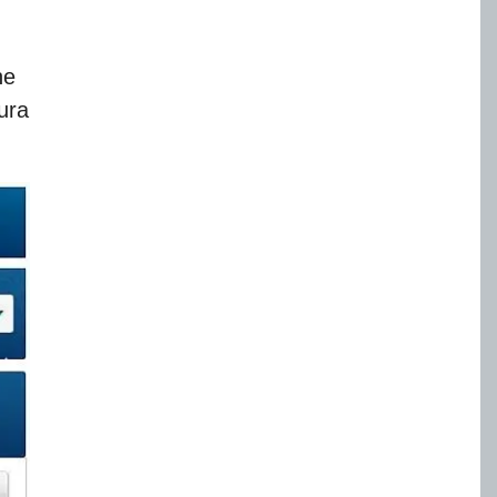
he
tura