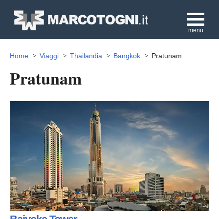
menu
Home
Viaggi
Thailandia
Bangkok
Pratunam
Pratunam