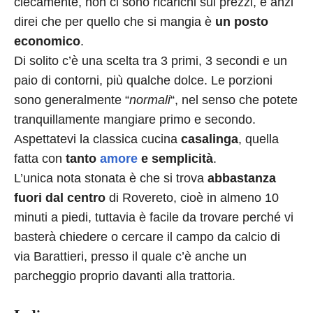
ciecamente, non ci sono ricarichi sui prezzi, e anzi
direi che per quello che si mangia è
un posto
economico
.
Di solito c’è una scelta tra 3 primi, 3 secondi e un
paio di contorni, più qualche dolce. Le porzioni
sono generalmente “
normali
“, nel senso che potete
tranquillamente mangiare primo e secondo.
Aspettatevi la classica cucina
casalinga
, quella
fatta con
tanto
amore
e semplicità
.
L’unica nota stonata è che si trova
abbastanza
fuori dal centro
di Rovereto, cioè in almeno 10
minuti a piedi, tuttavia è facile da trovare perché vi
basterà chiedere o cercare il campo da calcio di
via Barattieri, presso il quale c’è anche un
parcheggio proprio davanti alla trattoria.