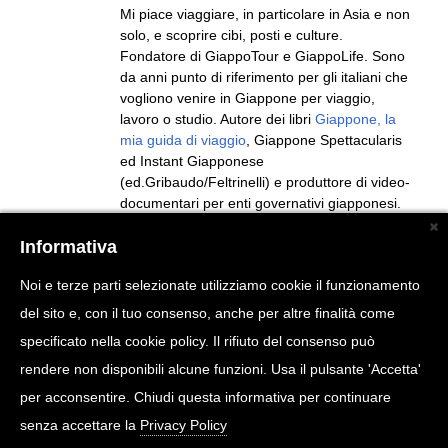
Mi piace viaggiare, in particolare in Asia e non
solo, e scoprire cibi, posti e culture.
Fondatore di GiappoTour e GiappoLife. Sono
da anni punto di riferimento per gli italiani che
vogliono venire in Giappone per viaggio,
lavoro o studio. Autore dei libri
Giappone, la
mia guida di viaggio
, Giappone Spettacularis
ed Instant Giapponese
(ed.Gribaudo/Feltrinelli) e produttore di video-
documentari per enti governativi giapponesi.
Seguito da più di 2 milioni di persone sui vari
social (Pagina Facebook, TikTok, Instagram,
Informativa
Youtube).
Noi e terze parti selezionate utilizziamo cookie il funzionamento
del sito e, con il tuo consenso, anche per altre finalità come
specificato nella cookie policy. Il rifiuto del consenso può
rendere non disponibili alcune funzioni. Usa il pulsante 'Accetta'
per acconsentire. Chiudi questa informativa per continuare
senza accettare la
Privacy Policy