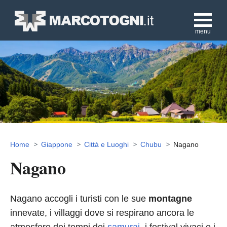
menu
Home
Giappone
Città e Luoghi
Chubu
Nagano
Nagano
Nagano accogli i turisti con le sue
montagne
innevate, i villaggi dove si respirano ancora le