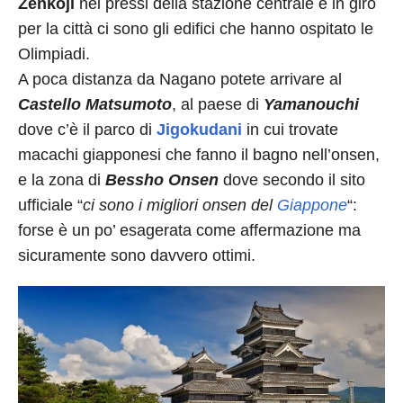
Zenkoji
nei pressi della stazione centrale e in giro
per la città ci sono gli edifici che hanno ospitato le
Olimpiadi.
A poca distanza da Nagano potete arrivare al
Castello Matsumoto
, al paese di
Yamanouchi
dove c’è il parco di
Jigokudani
in cui trovate
macachi giapponesi che fanno il bagno nell’onsen,
e la zona di
Bessho Onsen
dove secondo il sito
ufficiale “
ci sono i migliori onsen del
Giappone
“:
forse è un po’ esagerata come affermazione ma
sicuramente sono davvero ottimi.