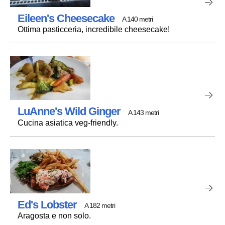
Eileen's Cheesecake
A 140 metri
Ottima pasticceria, incredibile cheesecake!
LuAnne's Wild Ginger
A 143 metri
Cucina asiatica veg-friendly.
Ed's Lobster
A 182 metri
Aragosta e non solo.