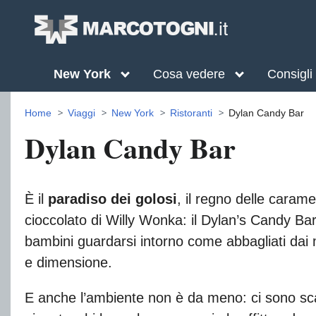
New York
Cosa vedere
Consigli
Home
Viaggi
New York
Ristoranti
Dylan Candy Bar
Dylan Candy Bar
È il
paradiso dei golosi
, il regno delle caram
cioccolato di Willy Wonka: il Dylan’s Candy Bar
bambini guardarsi intorno come abbagliati dai mi
e dimensione.
E anche l’ambiente non è da meno: ci sono sca