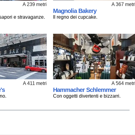
A 239 metri
A 367 metr
Magnolia Bakery
 sapori e stravaganze.
Il regno dei cupcake.
A 411 metri
A 564 metr
's
Hammacher Schlemmer
no.
Con oggetti divertenti e bizzarri.