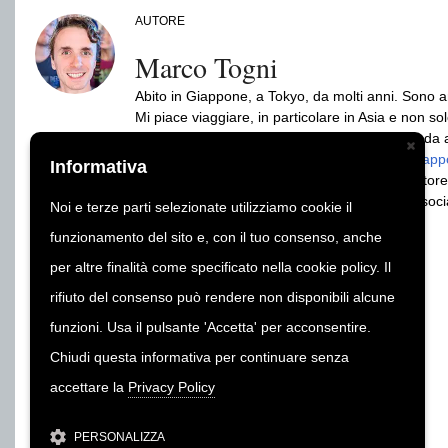
AUTORE
Marco Togni
Abito in Giappone, a Tokyo, da molti anni. Sono arr
Mi piace viaggiare, in particolare in Asia e non solo
Fondatore di GiappoTour e GiappoLife. Sono da ann
per viaggio, lavoro o studio. Autore dei libri
Giappo
Informativa
Giapponese (ed.Gribaudo/Feltrinelli) e produttore
Seguito da più di 2 milioni di persone sui vari so
Noi e terze parti selezionate utilizziamo cookie il
funzionamento del sito e, con il tuo consenso, anche
per altre finalità come specificato nella cookie policy. Il
rifiuto del consenso può rendere non disponibili alcune
funzioni. Usa il pulsante 'Accetta' per acconsentire.
Chiudi questa informativa per continuare senza
accettare la
Privacy Policy
PERSONALIZZA