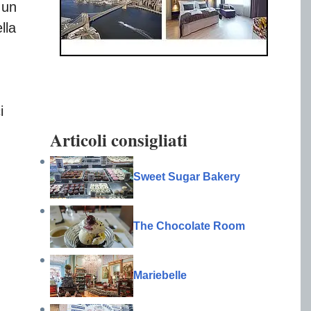
 un
lla
i
Articoli consigliati
Sweet Sugar Bakery
The Chocolate Room
Mariebelle