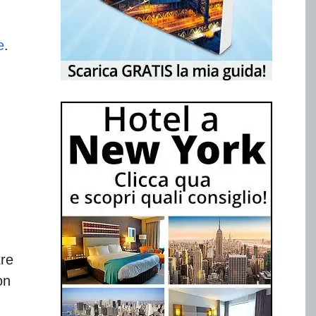
e
.
tre
on