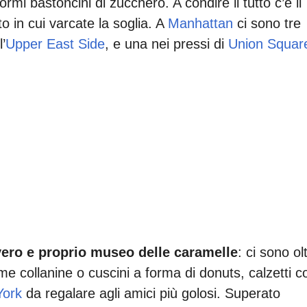
rmi bastoncini di zucchero. A condire il tutto c’è il
 in cui varcate la soglia. A
Manhattan
ci sono tre
l’
Upper East Side
, e una nei pressi di
Union Squar
ero e proprio museo delle caramelle
: ci sono ol
me collanine o cuscini a forma di donuts, calzetti c
York
da regalare agli amici più golosi. Superato