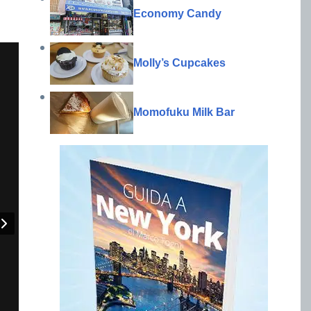
Economy Candy
Molly’s Cupcakes
Momofuku Milk Bar