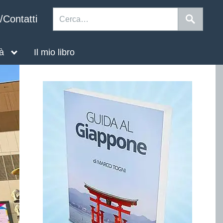
/Contatti
tà
Il mio libro