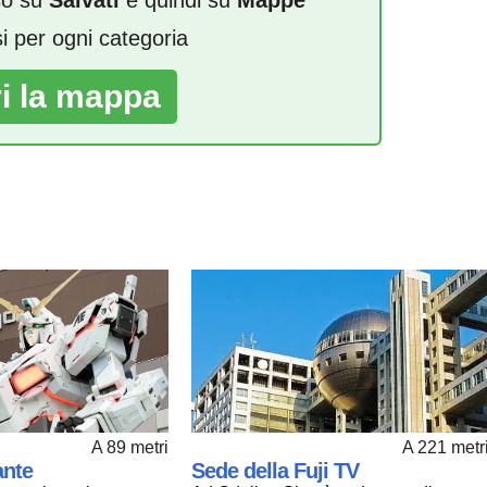
si per ogni categoria
ri la mappa
A 221 metr
A 89 metri
Sede della Fuji TV
nte