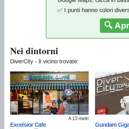
✅ I punti hanno colori diver
🔍 Ap
Nei dintorni
DiverCity - lì vicino trovate:
A 13 metri
Excelsior Cafe
Gundam Giga