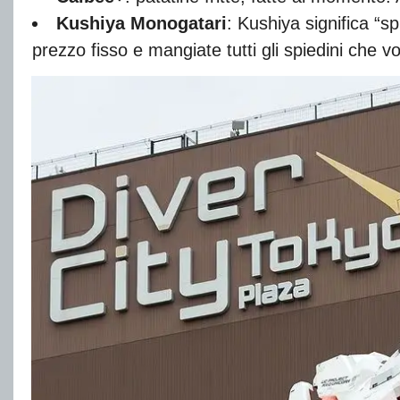
Kushiya Monogatari
: Kushiya significa “s
prezzo fisso e mangiate tutti gli spiedini che v