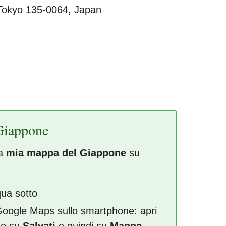
Tokyo 135-0064, Japan
Giappone
la
mia mappa del Giappone
su
qua sotto
 Google Maps sullo smartphone: apri
so su
Salvati
e quindi su
Mappe