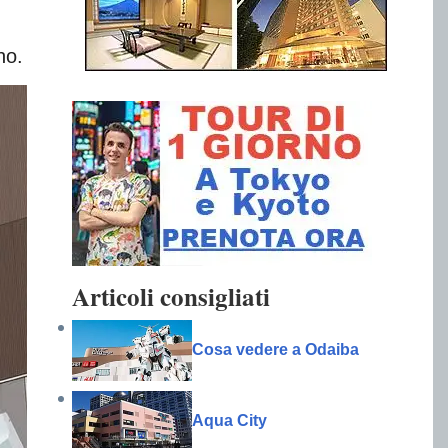
no.
Articoli consigliati
Cosa vedere a Odaiba
Aqua City