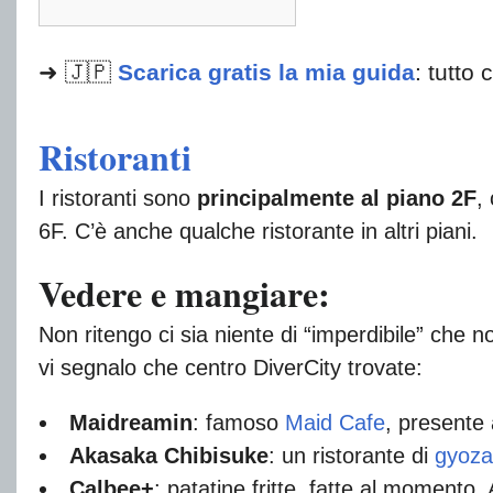
➜ 🇯🇵
Scarica gratis la mia guida
: tutto 
Ristoranti
I ristoranti sono
principalmente al piano 2F
,
6F. C’è anche qualche ristorante in altri piani.
Vedere e mangiare:
Non ritengo ci sia niente di “imperdibile” che n
vi segnalo che centro DiverCity trovate:
Maidreamin
: famoso
Maid Cafe
, presente
Akasaka Chibisuke
: un ristorante di
gyoza
Calbee+
: patatine fritte, fatte al momento.