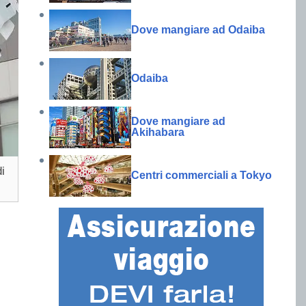
Dove mangiare ad Odaiba
Odaiba
Dove mangiare ad
Akihabara
i
Centri commerciali a Tokyo