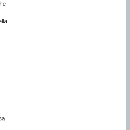
he
lla
sa