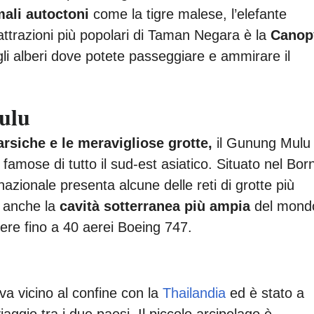
ali autoctoni
come la tigre malese, l’elefante
 attrazioni più popolari di Taman Negara è la
Canop
li alberi dove potete passeggiare e ammirare il
ulu
rsiche e le meravigliose grotte,
il Gunung Mulu
ù famose di tutto il sud-est asiatico. Situato nel Bor
azionale presenta alcune delle reti di grotte più
 anche la
cavità sotterranea più ampia
del mond
ere fino a 40 aerei Boeing 747.
ova vicino al confine con la
Thailandia
ed è stato a
aggio tra i due paesi. Il piccolo arcipelago è