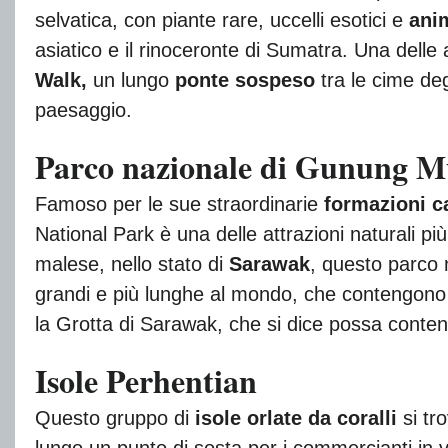
selvatica, con piante rare, uccelli esotici e
anim
asiatico e il rinoceronte di Sumatra. Una delle
Walk,
un lungo
ponte sospeso
tra le cime deg
paesaggio.
Parco nazionale di Gunung M
Famoso per le sue straordinarie
formazioni ca
National Park è una delle attrazioni naturali pi
malese, nello stato di
Sarawak
, questo parco n
grandi e più lunghe al mondo, che contengono
la Grotta di Sarawak, che si dice possa conten
Isole Perhentian
Questo gruppo di
isole orlate da coralli
si tr
lungo un punto di sosta per i commercianti in vi