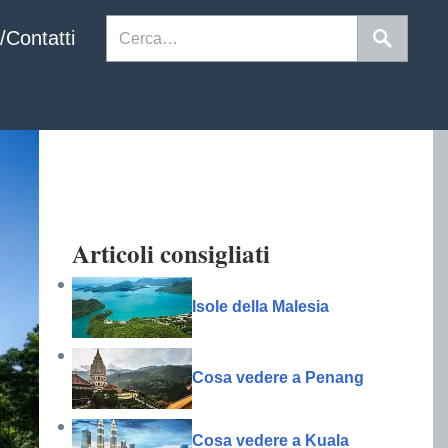
/Contatti
Articoli consigliati
Isole della Malesia
Cosa vedere a Penang
Cosa vedere a Kuala