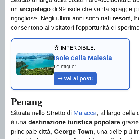
un
arcipelago
di 99 isole che vanta spiagge p
rigogliose. Negli ultimi anni sono nati
resort, h
consentono ai visitatori l’opportunità di sperim
🏆 IMPERDIBILE:
Isole della Malesia
Le migliori.
Vai al post!
Penang
Situata nello Stretto di
Malacca
, al largo della
è una
destinazione turistica popolare
grazie
principale città,
George Town
, una delle più i