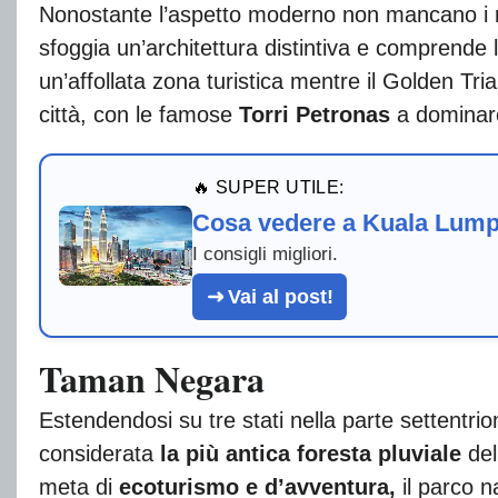
Nonostante l’aspetto moderno non mancano i r
sfoggia un’architettura distintiva e comprende
un’affollata zona turistica mentre il Golden Tri
città, con le famose
Torri Petronas
a dominare
🔥 SUPER UTILE:
Cosa vedere a Kuala Lum
I consigli migliori.
Vai al post!
Taman Negara
Estendendosi su tre stati nella parte settentr
considerata
la più antica foresta pluviale
del
meta di
ecoturismo e d’avventura,
il parco 