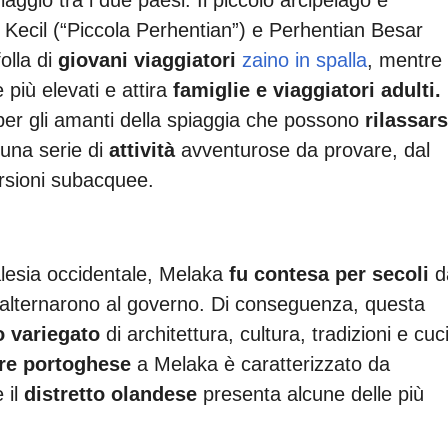
 Kecil (“Piccola Perhentian”) e Perhentian Besar
olla di
giovani viaggiatori
zaino in spalla
, mentre
più elevati e attira
famiglie e viaggiatori adulti.
to per gli amanti della spiaggia che possono
rilassars
 una serie di
attività
avventurose da provare, dal
ersioni subacquee.
alesia occidentale, Melaka
fu contesa per secoli
d
si alternarono al governo. Di conseguenza, questa
 variegato
di architettura, cultura, tradizioni e cuc
re portoghese
a Melaka è caratterizzato da
 il
distretto olandese
presenta alcune delle più