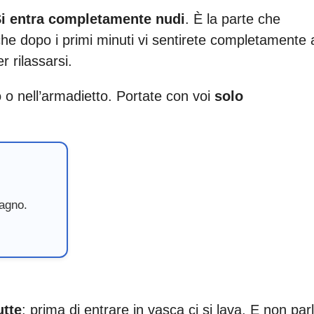
i entra completamente nudi
. È la parte che
 che dopo i primi minuti vi sentirete completamente 
r rilassarsi.
ino o nell’armadietto. Portate con voi
solo
bagno.
utte
: prima di entrare in vasca ci si lava. E non par