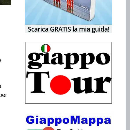
e
a
per