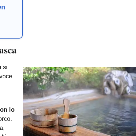
en
asca
 si
 voce.
on lo
orco.
a,