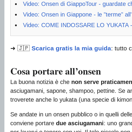
Video: Onsen di GiappoTour - guardate ch
Video: Onsen in Giappone - le "terme" all'
Video: COME INDOSSARE LO YUKATA - 
➜ 🇯🇵
Scarica gratis la mia guida
: tutto 
Cosa portare all’onsen
La buona notizia è che
non serve praticamen
asciugamani, sapone, shampoo, pettine. Se a
troverete anche lo yukata (una specie di kimo
Se andate in un onsen pubblico o in quelli dell
conviene portare
due asciugamani
: uno gran
per lavarvi e tenere con voi. Il telo piccolo no