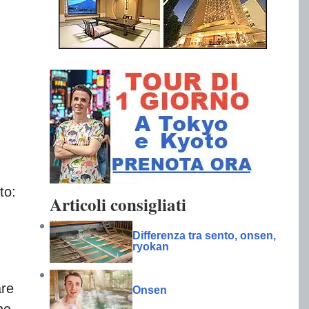
to:
Articoli consigliati
Differenza tra sento, onsen,
ryokan
are
Onsen
ne