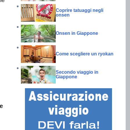
Coprire tatuaggi negli
onsen
Onsen in Giappone
Come scegliere un ryokan
Secondo viaggio in
Giappone
le