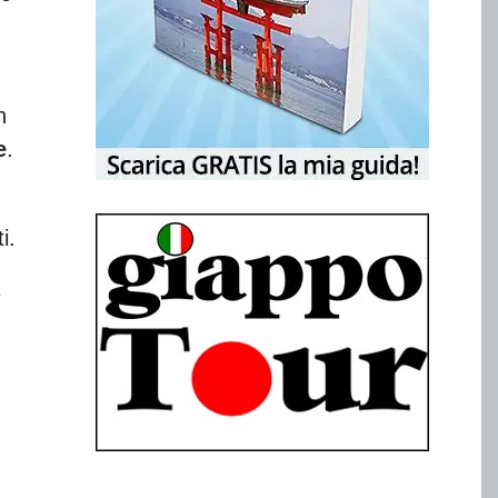
n
e
.
i.
e