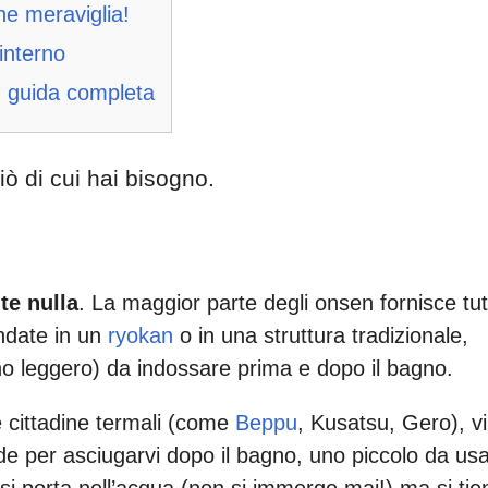
e meraviglia!
interno
guida completa
ciò di cui hai bisogno.
te nulla
. La maggior parte degli onsen fornisce tut
ndate in un
ryokan
o in una struttura tradizionale,
no leggero) da indossare prima e dopo il bagno.
e cittadine termali (come
Beppu
, Kusatsu, Gero), vi
de per asciugarvi dopo il bagno, uno piccolo da us
n si porta nell’acqua (non si immerge mai!) ma si tie