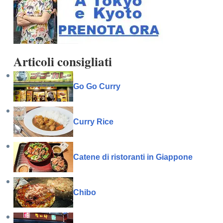
Articoli consigliati
Go Go Curry
Curry Rice
Catene di ristoranti in Giappone
Chibo