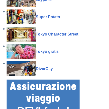
Super Potato
Tokyo Character Street
Tokyo gratis
DiverCity