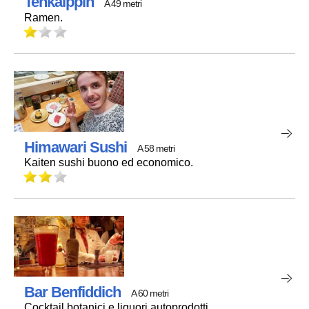
Tenkaippin
A 49 metri
Ramen.
Himawari Sushi
A 58 metri
Kaiten sushi buono ed economico.
Bar Benfiddich
A 60 metri
Cocktail botanici e liquori autoprodotti.