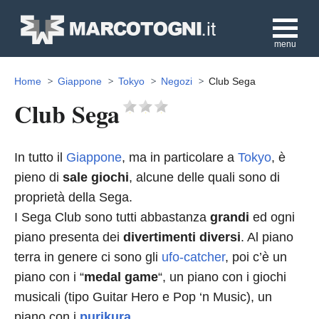
menu
Home
Giappone
Tokyo
Negozi
Club Sega
Club Sega
In tutto il
Giappone
, ma in particolare a
Tokyo
, è
pieno di
sale giochi
, alcune delle quali sono di
proprietà della Sega.
I Sega Club sono tutti abbastanza
grandi
ed ogni
piano presenta dei
divertimenti diversi
. Al piano
terra in genere ci sono gli
ufo-catcher
, poi c’è un
piano con i “
medal game
“, un piano con i giochi
musicali (tipo Guitar Hero e Pop ‘n Music), un
piano con i
purikura
.