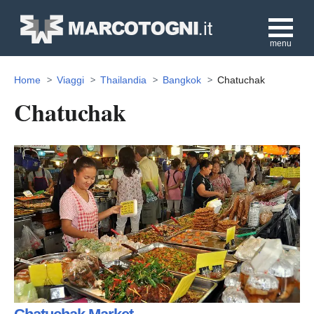
menu
Home
Viaggi
Thailandia
Bangkok
Chatuchak
Chatuchak