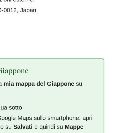
0-0012, Japan
Giappone
la
mia mappa del Giappone
su
qua sotto
 Google Maps sullo smartphone: apri
so su
Salvati
e quindi su
Mappe