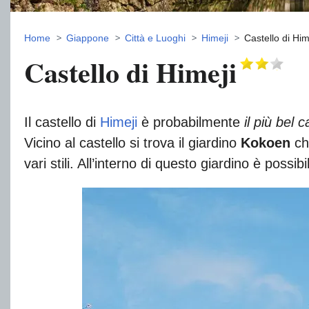
Home
Giappone
Città e Luoghi
Himeji
Castello di Him
Castello di Himeji
Il castello di
Himeji
è probabilmente
il più bel c
Vicino al castello si trova il giardino
Kokoen
che
vari stili. All’interno di questo giardino è possib