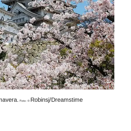
imavera.
Robinsj/Dreamstime
Foto: ©