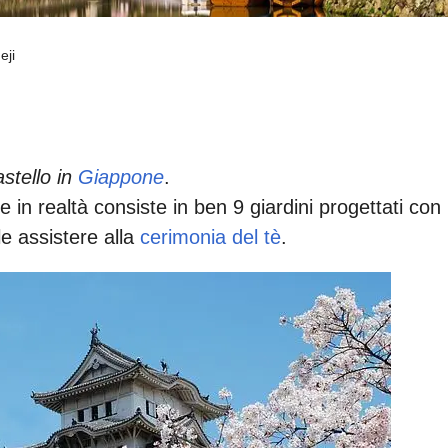
eji
astello in
Giappone
.
 in realtà consiste in ben 9 giardini progettati con
ile assistere alla
cerimonia del tè
.