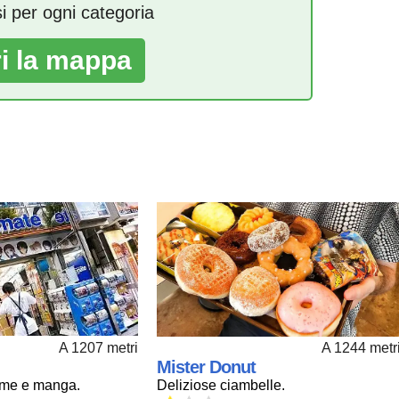
si per ogni categoria
ri la mappa
A 1207 metri
A 1244 metr
Mister Donut
ime e manga.
Deliziose ciambelle.