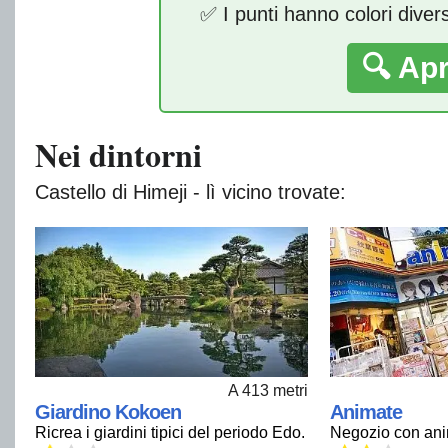
✅ I punti hanno colori diver
🔍 Ap
Nei dintorni
Castello di Himeji - lì vicino trovate:
A 413 metri
Giardino Kokoen
Animate
Ricrea i giardini tipici del periodo Edo.
Negozio con an