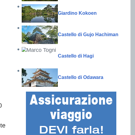
Giardino Kokoen
Castello di Gujo Hachiman
Castello di Hagi
Castello di Odawara
0
ete