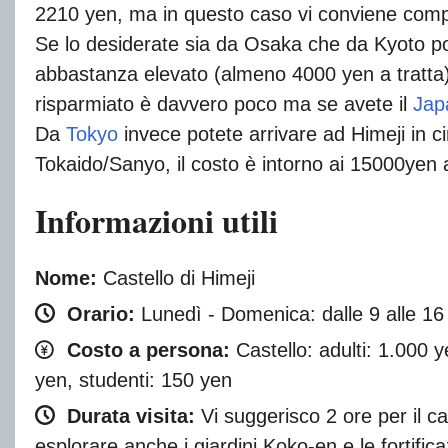
2210 yen, ma in questo caso vi conviene comp
Se lo desiderate sia da Osaka che da Kyoto po
abbastanza elevato (almeno 4000 yen a tratta)
risparmiato è davvero poco ma se avete il
Jap
Da
Tokyo
invece potete arrivare ad Himeji in 
Tokaido/Sanyo, il costo è intorno ai 15000yen a
Informazioni utili
Nome:
Castello di Himeji
Orario:
Lunedì - Domenica: dalle 9 alle 16
Costo a persona:
Castello: adulti: 1.000 
yen, studenti: 150 yen
Durata visita:
Vi suggerisco 2 ore per il ca
esplorare anche i giardini Koko-en e le fortifica