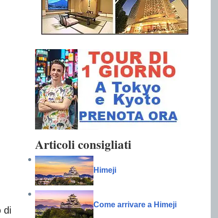
Articoli consigliati
Himeji
Come arrivare a Himeji
 di